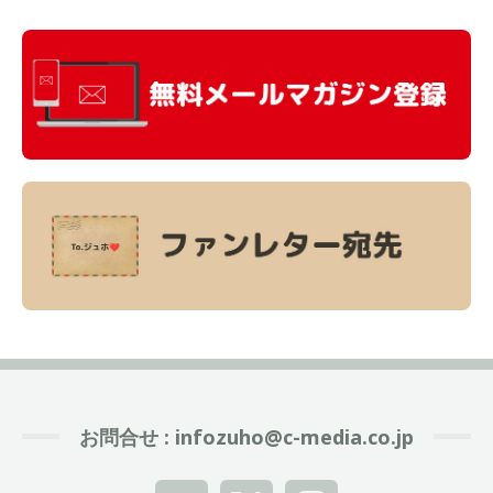
お問合せ :
infozuho@c-media.co.jp